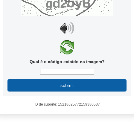
Qual é o código exibido na imagem?
submit
ID de suporte: 15218625772159380537